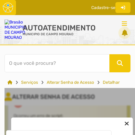
Cadastre-se
AUTOATENDIMENTO
MUNICIPIO DE CAMPO MOURAO
ACESSO RÁPIDO
O que você procura?
Acessibilidade
Cidadão
Serviços
Alterar Senha de Acesso
Detalhar
Órgão Oficial Eletrônico
Transparência
ALTERAR SENHA DE ACESSO