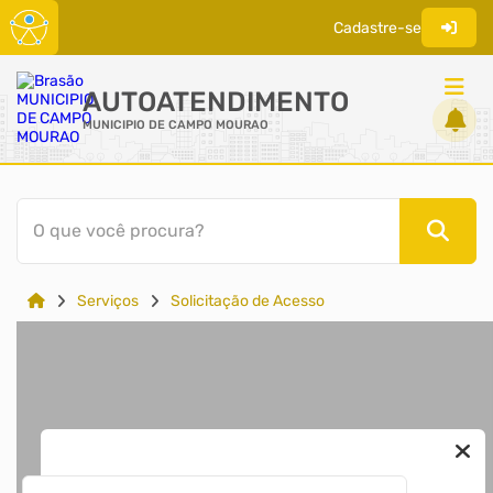
Cadastre-se
AUTOATENDIMENTO
MUNICIPIO DE CAMPO MOURAO
ACESSO RÁPIDO
O que você procura?
Acessibilidade
Cidadão
Serviços
Solicitação de Acesso
Órgão Oficial Eletrônico
Transparência