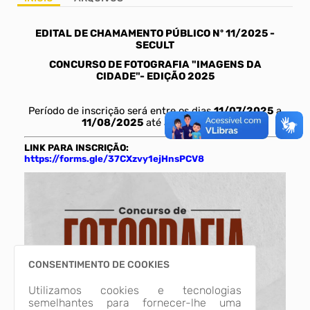
EDITAL DE CHAMAMENTO PÚBLICO Nº 11/2025 -
Ti
SECULT
CONCURSO DE FOTOGRAFIA "IMAGENS DA
CIDADE"- EDIÇÃO 2025
Período de inscrição será entre os dias
11/07/2025
a
11/08/2025
até às
09h00min
.
LINK PARA INSCRIÇÃO:
https://forms.gle/37CXzvy1ejHnsPCV8
CONSENTIMENTO DE COOKIES
Utilizamos cookies e tecnologias
semelhantes para fornecer-lhe uma